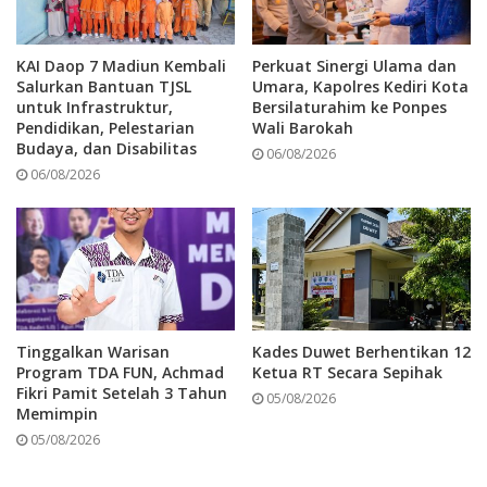
catatan dari Satlantas Polres Kediri Kota, bus
tersebut sebelumnya pernah melakukan
KAI Daop 7 Madiun Kembali
Perkuat Sinergi Ulama dan
pelanggaran di wilayah lain.
Salurkan Bantuan TJSL
Umara, Kapolres Kediri Kota
untuk Infrastruktur,
Bersilaturahim ke Ponpes
Pendidikan, Pelestarian
Wali Barokah
“Sopir diamankan dan barang bukti bus ditahan
Budaya, dan Disabilitas
06/08/2026
06/08/2026
di Mako Satlantas Polres Kediri Kota. Bus
pernah ditilang di Jombang karena melanggar
marka,” tambah AKP Afandy. tam
Tags
kecelakaan
Satlantas Polres Kediri kota
Tinggalkan Warisan
Kades Duwet Berhentikan 12
Program TDA FUN, Achmad
Ketua RT Secara Sepihak
Fikri Pamit Setelah 3 Tahun
05/08/2026
Memimpin
05/08/2026