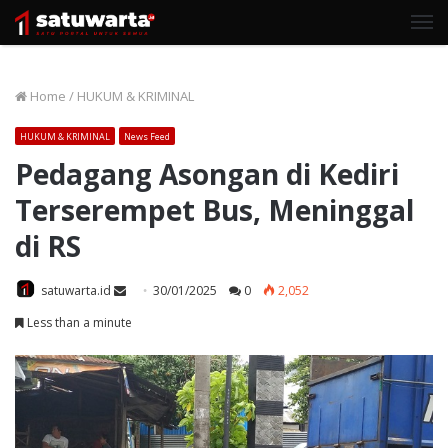
M
Home
/
HUKUM & KRIMINAL
HUKUM & KRIMINAL
News Feed
Pedagang Asongan di Kediri
Terserempet Bus, Meninggal
di RS
Send
satuwarta.id
30/01/2025
0
2,052
an
Less than a minute
email