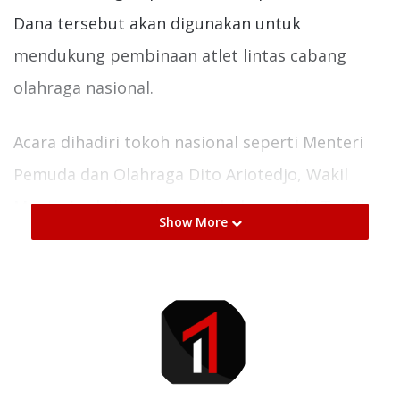
Dana tersebut akan digunakan untuk
mendukung pembinaan atlet lintas cabang
olahraga nasional.
Acara dihadiri tokoh nasional seperti Menteri
Pemuda dan Olahraga Dito Ariotedjo, Wakil
Menteri sekaligus legenda bulu tangkis Taufik
Show More
Hidayat, dan Utusan Khusus Presiden Raffi
Ahmad. Lelang menghadirkan OPPO Find N5
edisi spesial dan collectibles bertanda tangan
delapan legenda bulu tangkis peraih medali
emas Olimpiade.