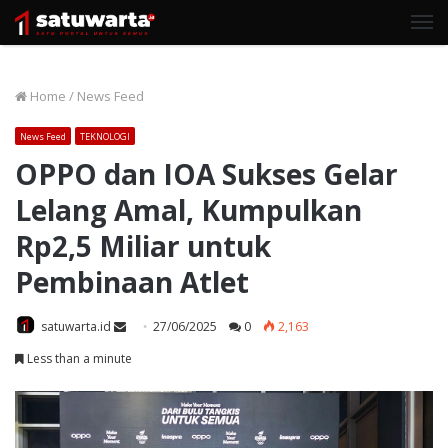
M
Home
/
News Feed
News Feed
TEKNOLOGI
OPPO dan IOA Sukses Gelar
Lelang Amal, Kumpulkan
Rp2,5 Miliar untuk
Pembinaan Atlet
Send
satuwarta.id
27/06/2025
0
2,163
an
Less than a minute
email