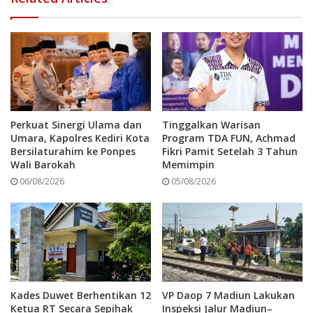
Tags
Oppo
Perkuat Sinergi Ulama dan
Tinggalkan Warisan
Umara, Kapolres Kediri Kota
Program TDA FUN, Achmad
Bersilaturahim ke Ponpes
Fikri Pamit Setelah 3 Tahun
Wali Barokah
Memimpin
06/08/2026
05/08/2026
Kades Duwet Berhentikan 12
VP Daop 7 Madiun Lakukan
Ketua RT Secara Sepihak
Inspeksi Jalur Madiun–