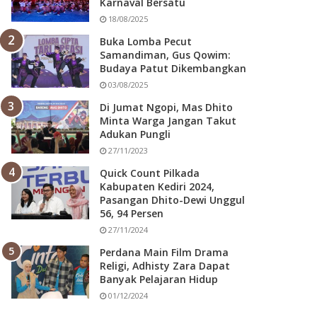
Karnaval Bersatu
18/08/2025
Buka Lomba Pecut
Samandiman, Gus Qowim:
Budaya Patut Dikembangkan
03/08/2025
Di Jumat Ngopi, Mas Dhito
Minta Warga Jangan Takut
Adukan Pungli
27/11/2023
Quick Count Pilkada
Kabupaten Kediri 2024,
Pasangan Dhito-Dewi Unggul
56, 94 Persen
27/11/2024
Perdana Main Film Drama
Religi, Adhisty Zara Dapat
Banyak Pelajaran Hidup
01/12/2024