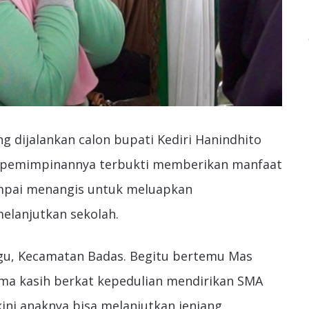
ng dijalankan calon bupati Kediri Hanindhito
epemimpinannya terbukti memberikan manfaat
ampai menangis untuk meluapkan
elanjutkan sekolah.
ggu, Kecamatan Badas. Begitu bertemu Mas
ima kasih berkat kepedulian mendirikan SMA
ini anaknya bisa melanjutkan jenjang