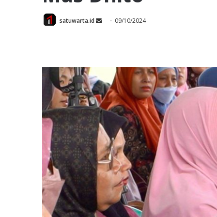
Send
satuwarta.id
09/10/2024
an
email