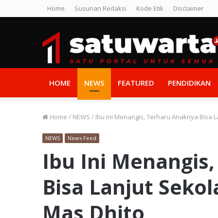
Home
Susunan Redaksi
Kode Etik
Disclaimer
HOME
NEWS
FEATURED
PENDIDIKAN
Home
/
NEWS
/
Ibu Ini Menangis, Terharu Anaknya Bisa 
NEWS
News Feed
Ibu Ini Menangis
Bisa Lanjut Seko
Mas Dhito