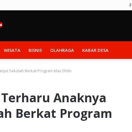
WISATA
BISNIS
OLAHRAGA
KABAR DESA
Lanjut Sekolah Berkat Program Mas Dhito
, Terharu Anaknya
lah Berkat Program