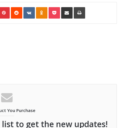
umblr
Pinterest
Reddit
VKontakte
Odnoklassniki
Pocket
Share via Email
Print
uct You Purchase
 list to get the new updates!