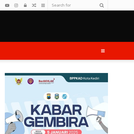
Search
Facebook
YouTube
Instagram
Log
Random
Sidebar
for
In
Article
Sidebar