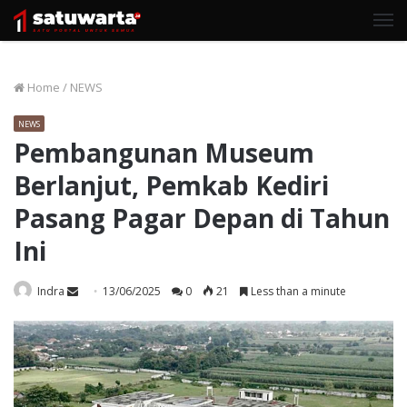
M
Home
/
NEWS
NEWS
Pembangunan Museum
Berlanjut, Pemkab Kediri
Pasang Pagar Depan di Tahun
Ini
Send
Indra
13/06/2025
0
21
Less than a minute
an
email