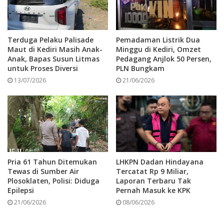
Meski demikian, pihaknya belum dapat
memastikan waktu pasti dimulainya kontrak
Terduga Pelaku Palisade
Pemadaman Listrik Dua
Maut di Kediri Masih Anak-
Minggu di Kediri, Omzet
pengerjaan proyek, karena seluruh proses
Anak, Bapas Susun Litmas
Pedagang Anjlok 50 Persen,
untuk Proses Diversi
PLN Bungkam
pengadaan berada di bawah kewenangan Pokja.
13/07/2026
21/06/2026
“Kami belum bisa memastikan kapan tepatnya
pelaksanaan tender, tapi kalau perkiraan
kemungkinan besar bulan Juli,” imbuhnya.ind
Pria 61 Tahun Ditemukan
LHKPN Dadan Hindayana
Tewas di Sumber Air
Tercatat Rp 9 Miliar,
Tags
Museum Kabupaten Kediri
Plosoklaten, Polisi: Diduga
Laporan Terbaru Tak
Pembangunan Museum Kabupaten Kediri
Perkim kabupaten kediri
Epilepsi
Pernah Masuk ke KPK
21/06/2026
08/06/2026