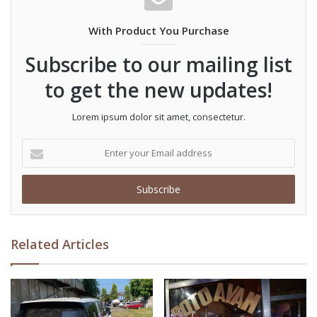
berada di Jalan Totok Kerot, Desa Menang,
With Product You Purchase
Kecamatan Pagu, ini bisa rampung pada akhir
Subscribe to our mailing list
tahun mendatang.
to get the new updates!
“Insya Allah akhir November bisa selesai,”
Lorem ipsum dolor sit amet, consectetur.
ungkapnya.
Enter
your
Email
Adapun proses pembangunan pagar museum
address
tersebut saat ini masih dalam proses
pengadaan tender. Menurut Joko, jadwal
Related Articles
pelaksanaan tender pun diprediksi tak berjarak
jauh dengan tender Masjid An-Nur Pare dan
Stadion Gelora Daha Jayati (GDJ).