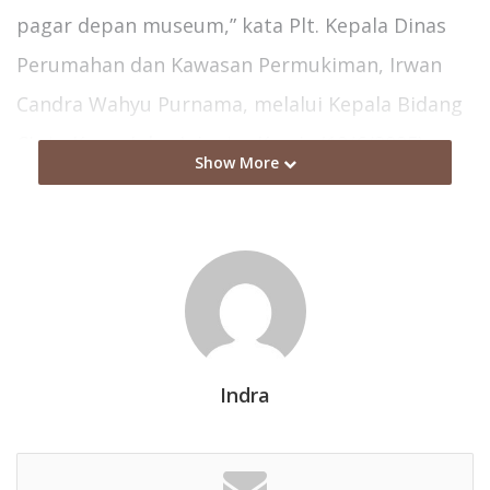
pagar depan museum,” kata Plt. Kepala Dinas
Perumahan dan Kawasan Permukiman, Irwan
Candra Wahyu Purnama, melalui Kepala Bidang
Cipta Karya Joko Arianto, Kamis (12/6/2025).
Show More
Terkait desain pagar, Joko membeberkan
bahwa material pagar tersebut nantinya
menggunakan konsep bangunan kuno dengan
bata merah yang disusun berselang-seling.
Lebih lanjut, dengan menyiapkan anggaran
Indra
sebesar Rp750 juta, Perkim Kabupaten Kediri
berharap pembangunan pagar museum yang