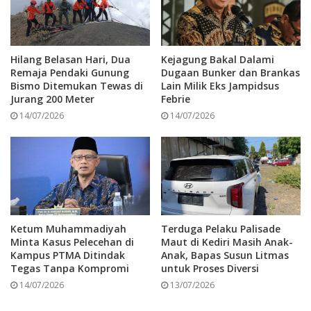
tidak hanya bersifat seremonial dan hura Hura
saja tetapi lebih mengarah kepada kegiatan
Hilang Belasan Hari, Dua
Kejagung Bakal Dalami
yang membawa manfaat bagi masyarakat.
Remaja Pendaki Gunung
Dugaan Bunker dan Brankas
Bismo Ditemukan Tewas di
Lain Milik Eks Jampidsus
Jurang 200 Meter
Febrie
“Kita betul-betul bagaimana supaya kegiatan
14/07/2026
14/07/2026
perayaan ulang tahun ini memberiman
manfaatnya bagi masyarakat,” harapnya.
Sementara, Kader Hanindhito Himawan
Pramana menilai, perayaan HUT ke-52 ini
Ketum Muhammadiyah
Terduga Pelaku Palisade
Minta Kasus Pelecehan di
Maut di Kediri Masih Anak-
sebagai bentuk refleksi baik secara perjalanan
Kampus PTMA Ditindak
Anak, Bapas Susun Litmas
Tegas Tanpa Kompromi
untuk Proses Diversi
partai maupun solidaritas struktur partai.
14/07/2026
13/07/2026
Terutama menjaga komitmen dalam