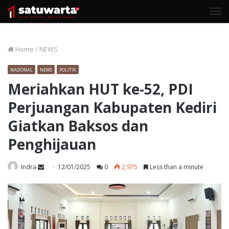
M
Home
/
NEWS
NASIONAL
NEWS
POLITIK
Meriahkan HUT ke-52, PDI
Perjuangan Kabupaten Kediri
Giatkan Baksos dan
Penghijauan
Send
Indra
12/01/2025
0
2,975
Less than a minute
an
email