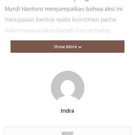
Murdi Hantoro menyampaikan bahwa aksi ini
merupakan bentuk nyata komitmen partai
dalam mewujudkan kepedulian terhadap
lingkungan dan masyarakat.
Show More
“Kita ingin mensolidkan kader dan mensolidkan
kepengurusan supaya tidak kena guncangan-
guncangan meskipun perayaan ulang tahun
dikemas dengan sederhana,” katanya.
Kepedulian tersebut dilakukan dengan
Indra
menggelar baksos. Murdi Hantoro menyebut,
kegiatan baksos ini menyertakan 400-500 porsi