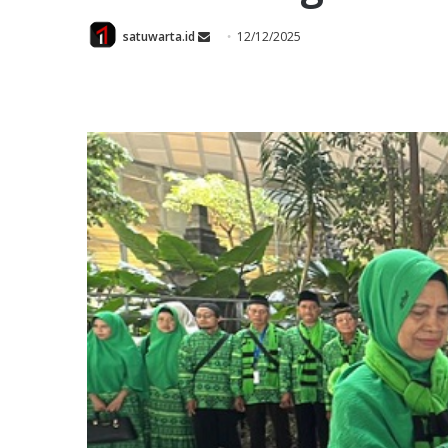
Send
satuwarta.id
12/12/2025
an
email