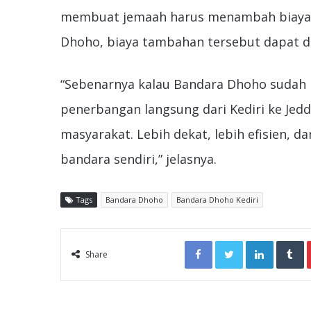
membuat jemaah harus menambah biaya t
Dhoho, biaya tambahan tersebut dapat d
“Sebenarnya kalau Bandara Dhoho sudah
penerbangan langsung dari Kediri ke Jed
masyarakat. Lebih dekat, lebih efisien, d
bandara sendiri,” jelasnya.
Tags
Bandara Dhoho
Bandara Dhoho Kediri
Facebook
Twitter
LinkedIn
T
Share