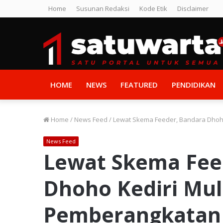
Home
Susunan Redaksi
Kode Etik
Disclaimer
HOME
NEWS
FEATURED
PENDIDIKAN
Home
/
News Feed
/
Lewat Skema Feeder, Bandara Dhoho
News Feed
Lewat Skema Fee
Dhoho Kediri Mula
Pemberangkatan