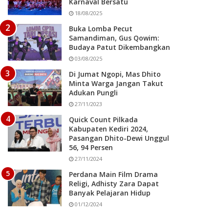
Karnaval Bersatu
18/08/2025
Buka Lomba Pecut
Samandiman, Gus Qowim:
Budaya Patut Dikembangkan
03/08/2025
Di Jumat Ngopi, Mas Dhito
Minta Warga Jangan Takut
Adukan Pungli
27/11/2023
Quick Count Pilkada
Kabupaten Kediri 2024,
Pasangan Dhito-Dewi Unggul
56, 94 Persen
27/11/2024
Perdana Main Film Drama
Religi, Adhisty Zara Dapat
Banyak Pelajaran Hidup
01/12/2024