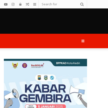
Search
Facebook
YouTube
Instagram
Log
Random
Sidebar
for
In
Article
Sidebar