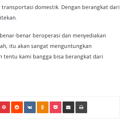
ransportasi domestik. Dengan berangkat dari
itekan.
 benar-benar beroperasi dan menyediakan
dah, itu akan sangat menguntungkan
an tentu kami bangga bisa berangkat dari
umblr
Pinterest
Reddit
VKontakte
Odnoklassniki
Pocket
Share via Email
Print