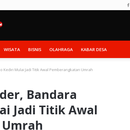
WISATA
BISNIS
OLAHRAGA
KABAR DESA
 Kediri Mulai Jadi Titik Awal Pemberangkatan Umrah
der, Bandara
i Jadi Titik Awal
 Umrah