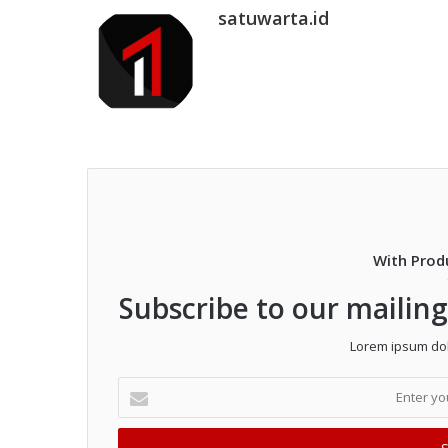
satuwarta.id
With Prod
Subscribe to our mailing
Lorem ipsum dolo
Enter
your
Email